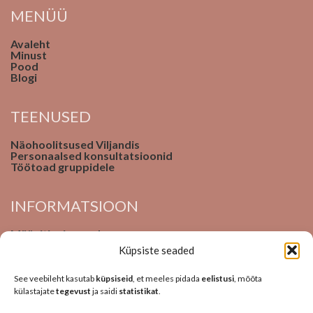
MENÜÜ
Avaleht
Minust
Pood
Blogi
TEENUSED
Näohoolitsused Viljandis
Personaalsed konsultatsioonid
Töötoad gruppidele
INFORMATSIOON
Müügitingimused
Privaatsuspoliitika
Küpsiste seaded
Kontakt
See veebileht kasutab
küpsiseid
, et meeles pidada
eelistusi
, mõõta
külastajate
tegevust
ja saidi
statistikat
.