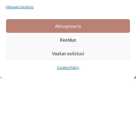
Manage services
Aktsepteerin
JÄLGI MEID
Keeldun
Vaatan eelistusi
0
Cookie Policy
Pood
Ostukorv
Minu konto