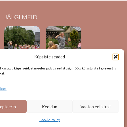
JÄLGI MEID
Küpsiste seaded
t kasutab
küpsiseid
, et meeles pidada
eelistusi
, mõõta külastajate
tegevust
ja
ikat
.
ices
epteerin
Keeldun
Vaatan eelistusi
Cookie Policy