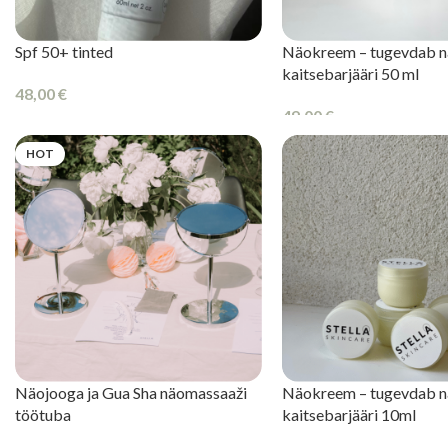
Spf 50+ tinted
Näokreem – tugevdab n
kaitsebarjääri 50 ml
48,00
€
49,00
€
LISA KORVI
LISA KORVI
HOT
Näojooga ja Gua Sha näomassaaži
Näokreem – tugevdab n
töötuba
kaitsebarjääri 10ml