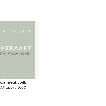
LISA KORVI
I
kosmeetik Stella
väärtusega 100€
KEKAART