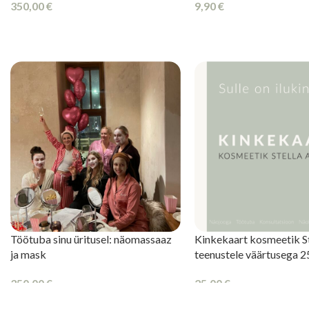
350,00
€
9,90
€
LISA KORVI
LISA KORVI
Töötuba sinu üritusel: näomassaaz
Kinkekaart kosmeetik St
ja mask
teenustele väärtusega 
350,00
€
25,00
€
LISA KORVI
OSTA KINKEKAART