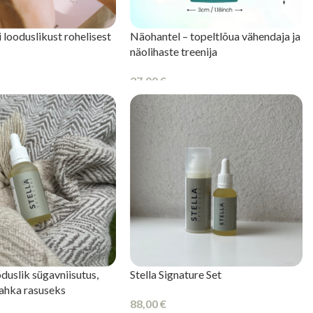
 looduslikust rohelisest
Näohantel – topeltlõua vähendaja ja
näolihaste treenija
27,00
€
I
LISA KORVI
oduslik sügavniisutus,
Stella Signature Set
 nahka rasuseks
88,00
€