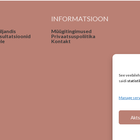
INFORMATSIOON
ljandis
Müügitingimused
sultatsioonid
Privaatsuspoliitika
le
Kontakt
See veebileh
saidi
statist
Manage serv
Akts