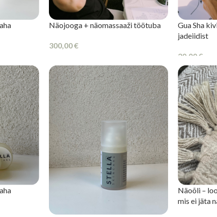
aha
Näojooga + näomassaaži töötuba
Gua Sha kivi
jadeiidist
300,00
€
20,00
€
LISA KORVI
LISA KORV
aha
Näoõli – lo
mis ei jäta