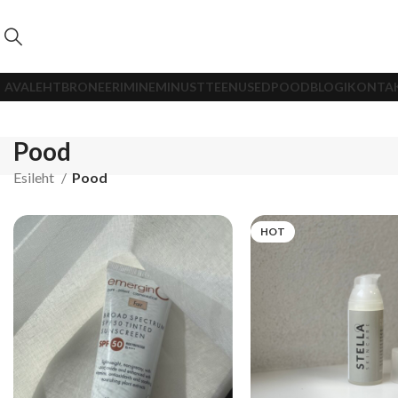
AVALEHT
BRONEERIMINE
MINUST
TEENUSED
POOD
BLOGI
KONTA
Pood
Esileht
Pood
HOT