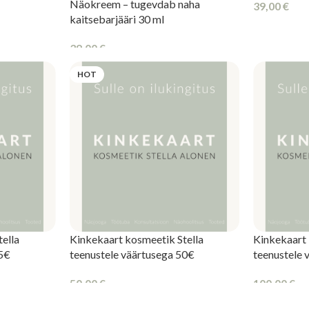
Näokreem – tugevdab naha
39,00
€
kaitsebarjääri 30 ml
LISA KORV
39,00
€
LISA KORVI
HOT
ella
Kinkekaart kosmeetik Stella
Kinkekaart 
25€
teenustele väärtusega 50€
teenustele 
50,00
€
100,00
€
OSTA KINKEKAART
OSTA KIN