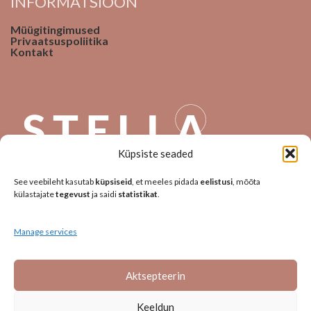
INFORMATSIOON
Müügitingimused
Privaatsuspoliitika
Kontakt
Küpsiste seaded
See veebileht kasutab
küpsiseid
, et meeles pidada
eelistusi
, mõõta
JÄLGI MEID
külastajate
tegevust
ja saidi
statistikat
.
Manage services
Aktsepteerin
Keeldun