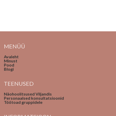
MENÜÜ
Avaleht
Minust
Pood
Blogi
TEENUSED
Näohoolitsused Viljandis
Personaalsed konsultatsioonid
Töötoad gruppidele