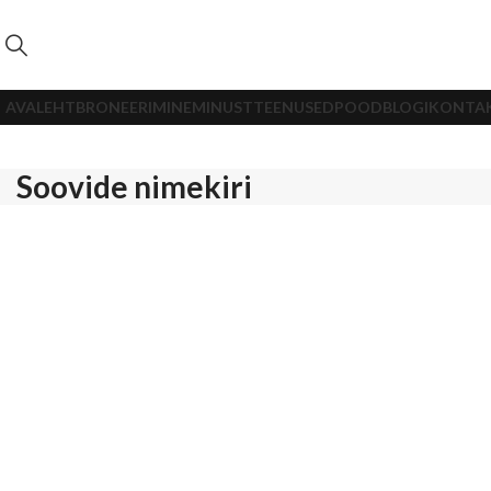
AVALEHT
BRONEERIMINE
MINUST
TEENUSED
POOD
BLOGI
KONTA
Soovide nimekiri