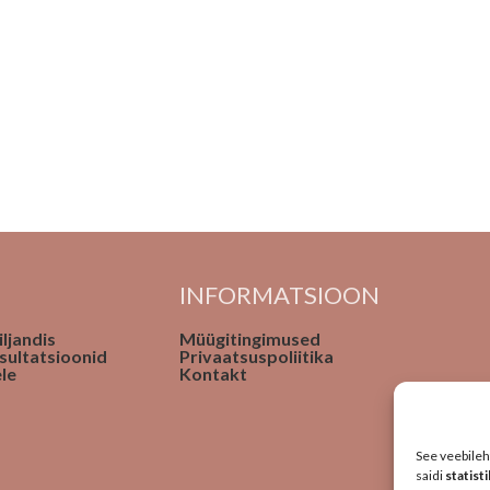
INFORMATSIOON
ljandis
Müügitingimused
sultatsioonid
Privaatsuspoliitika
le
Kontakt
See veebileh
saidi
statist