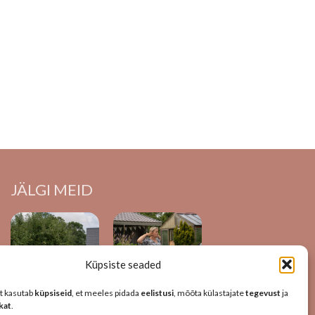
JÄLGI MEID
Küpsiste seaded
t kasutab
küpsiseid
, et meeles pidada
eelistusi
, mõõta külastajate
tegevust
ja
ikat
.