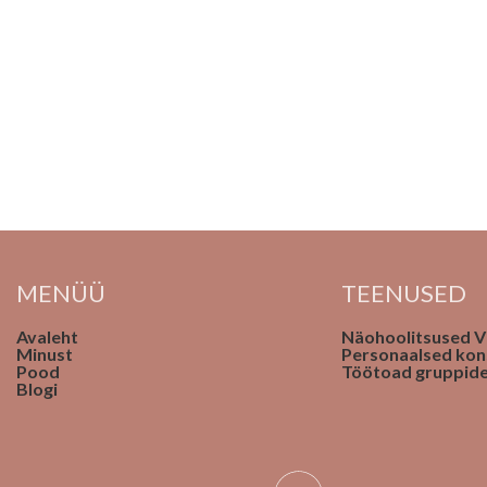
MENÜÜ
TEENUSED
Avaleht
Näohoolitsused Vi
Minust
Personaalsed kon
Pood
Töötoad gruppide
Blogi