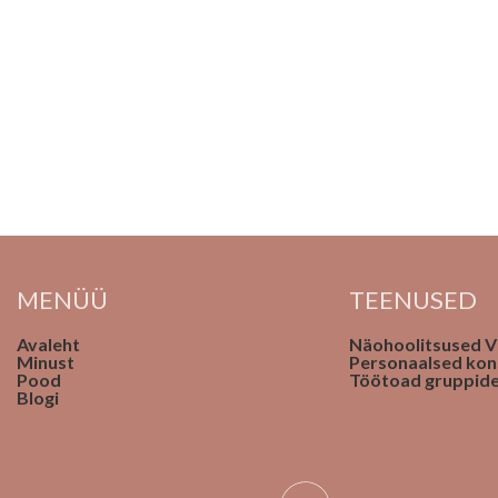
MENÜÜ
TEENUSED
Avaleht
Näohoolitsused Vi
Minust
Personaalsed kon
Pood
Töötoad gruppide
Blogi