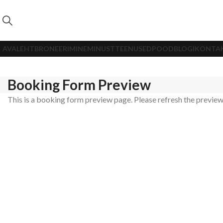
AVALEHT
BRONEERIMINE
MINUST
TEENUSED
POOD
BLOGI
KONTA
Booking Form Preview
This is a booking form preview page. Please refresh the preview