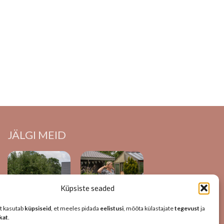
JÄLGI MEID
Küpsiste seaded
t kasutab
küpsiseid
, et meeles pidada
eelistusi
, mõõta külastajate
tegevust
ja
ikat
.