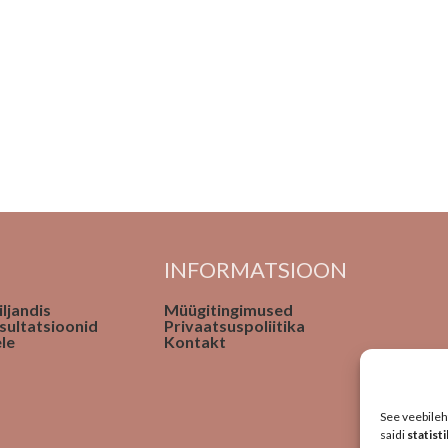
INFORMATSIOON
ljandis
Müügitingimused
sultatsioonid
Privaatsuspoliitika
le
Kontakt
See veebileh
saidi
statist