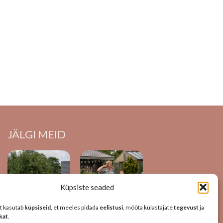
JÄLGI MEID
Küpsiste seaded
t kasutab
küpsiseid
, et meeles pidada
eelistusi
, mõõta külastajate
tegevust
ja
ikat
.