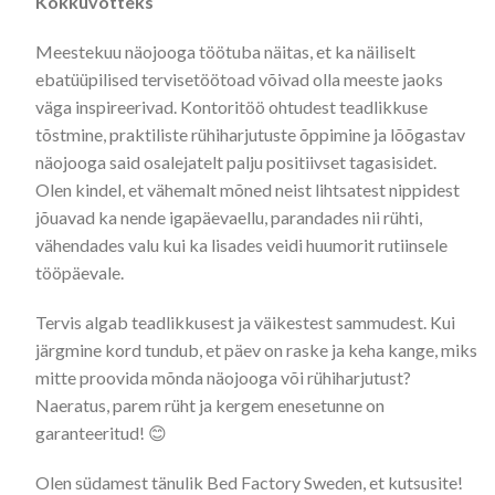
Kokkuvõtteks
Meestekuu näojooga töötuba näitas, et ka näiliselt
ebatüüpilised tervisetöötoad võivad olla meeste jaoks
väga inspireerivad. Kontoritöö ohtudest teadlikkuse
tõstmine, praktiliste rühiharjutuste õppimine ja lõõgastav
näojooga said osalejatelt palju positiivset tagasisidet.
Olen kindel, et vähemalt mõned neist lihtsatest nippidest
jõuavad ka nende igapäevaellu, parandades nii rühti,
vähendades valu kui ka lisades veidi huumorit rutiinsele
tööpäevale.
Tervis algab teadlikkusest ja väikestest sammudest. Kui
järgmine kord tundub, et päev on raske ja keha kange, miks
mitte proovida mõnda näojooga või rühiharjutust?
Naeratus, parem rüht ja kergem enesetunne on
garanteeritud! 😊
Olen südamest tänulik Bed Factory Sweden, et kutsusite!