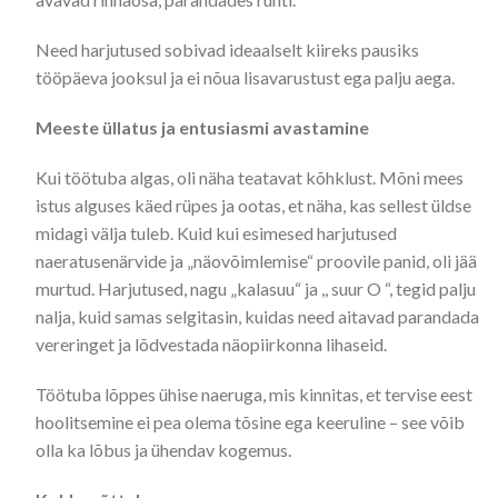
Need harjutused sobivad ideaalselt kiireks pausiks
tööpäeva jooksul ja ei nõua lisavarustust ega palju aega.
Meeste üllatus ja entusiasmi avastamine
Kui töötuba algas, oli näha teatavat kõhklust. Mõni mees
istus alguses käed rüpes ja ootas, et näha, kas sellest üldse
midagi välja tuleb. Kuid kui esimesed harjutused
naeratusenärvide ja „näovõimlemise“ proovile panid, oli jää
murtud. Harjutused, nagu „kalasuu“ ja ,, suur O “, tegid palju
nalja, kuid samas selgitasin, kuidas need aitavad parandada
vereringet ja lõdvestada näopiirkonna lihaseid.
Töötuba lõppes ühise naeruga, mis kinnitas, et tervise eest
hoolitsemine ei pea olema tõsine ega keeruline – see võib
olla ka lõbus ja ühendav kogemus.