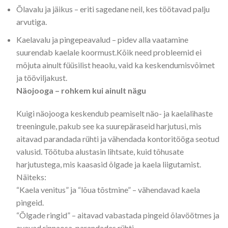
Õlavalu ja jäikus – eriti sagedane neil, kes töötavad palju
arvutiga.
Kaelavalu ja pingepeavalud – pidev alla vaatamine
suurendab kaelale koormust.Kõik need probleemid ei
mõjuta ainult füüsilist heaolu, vaid ka keskendumisvõimet
ja tööviljakust.
Näojooga – rohkem kui ainult nägu
Kuigi näojooga keskendub peamiselt näo- ja kaelalihaste
treeningule, pakub see ka suurepäraseid harjutusi, mis
aitavad parandada rühti ja vähendada kontoritööga seotud
valusid. Töötuba alustasin lihtsate, kuid tõhusate
harjutustega, mis kaasasid õlgade ja kaela liigutamist.
Näiteks:
“Kaela venitus” ja “lõua tõstmine” – vähendavad kaela
pingeid.
“Õlgade ringid” – aitavad vabastada pingeid õlavöötmes ja
avavad rinnaosa, parandades rühti.