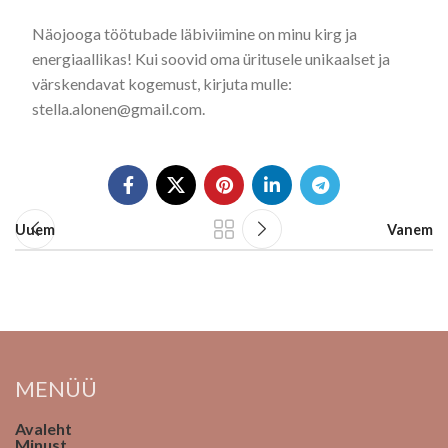
Näojooga töötubade läbiviimine on minu kirg ja
energiaallikas! Kui soovid oma üritusele unikaalset ja
värskendavat kogemust, kirjuta mulle:
stella.alonen@gmail.com.
Uuem
Vanem
MENÜÜ
Avaleht
Minust