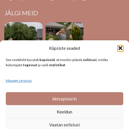
JÄLGI MEID
Küpsiste seaded
See veebileht kasutab
küpsiseid
, et meeles pidada
eelistusi
, mõõta
külastajate
tegevust
ja saidi
statistikat
.
Manage services
Aktsepteerin
Keeldun
Vaatan eelistusi