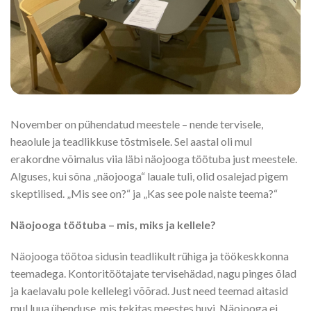
S
November on pühendatud meestele – nende tervisele,
heaolule ja teadlikkuse tõstmisele. Sel aastal oli mul
erakordne võimalus viia läbi näojooga töötuba just meestele.
Alguses, kui sõna „näojooga“ lauale tuli, olid osalejad pigem
skeptilised. „Mis see on?“ ja „Kas see pole naiste teema?“
Näojooga töötuba – mis, miks ja kellele?
Näojooga töötoa sidusin teadlikult rühiga ja töökeskkonna
teemadega. Kontoritöötajate tervisehädad, nagu pinges õlad
ja kaelavalu pole kellelegi võõrad. Just need teemad aitasid
mul luua ühenduse, mis tekitas meestes huvi. Näojooga ei