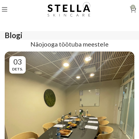
0
Blogi
Näojooga töötuba meestele
03
DETS.