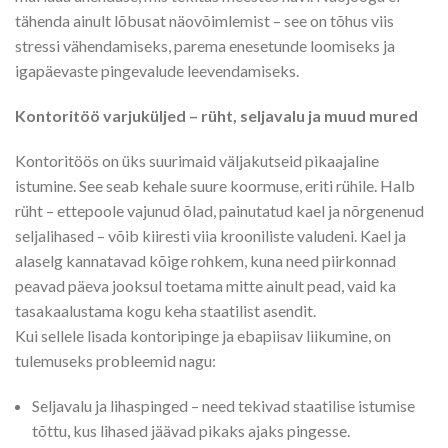
tähenda ainult lõbusat näovõimlemist – see on tõhus viis
stressi vähendamiseks, parema enesetunde loomiseks ja
igapäevaste pingevalude leevendamiseks.
Kontoritöö varjuküljed – rüht, seljavalu ja muud mured
Kontoritöös on üks suurimaid väljakutseid pikaajaline
istumine. See seab kehale suure koormuse, eriti rühile. Halb
rüht – ettepoole vajunud õlad, painutatud kael ja nõrgenenud
seljalihased – võib kiiresti viia krooniliste valudeni. Kael ja
alaselg kannatavad kõige rohkem, kuna need piirkonnad
peavad päeva jooksul toetama mitte ainult pead, vaid ka
tasakaalustama kogu keha staatilist asendit.
Kui sellele lisada kontoripinge ja ebapiisav liikumine, on
tulemuseks probleemid nagu:
Seljavalu ja lihaspinged – need tekivad staatilise istumise
tõttu, kus lihased jäävad pikaks ajaks pingesse.